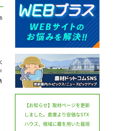
あ
く
が
熱
【お知らせ】取材ページを更新
しました。倉庫より安価なSTX
ハウス、根域に霧を用いた栽培