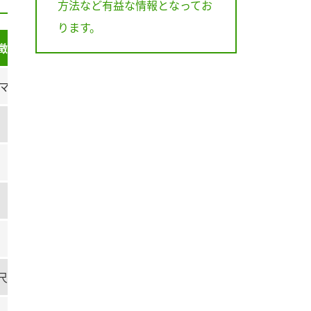
方法など有益な情報となってお
ります。
徴
マルチ栽培に最適
尺（800m巻など）対応可