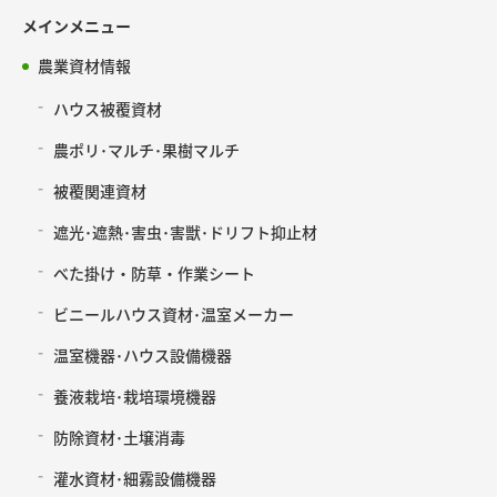
メインメニュー
農業資材情報
ハウス被覆資材
農ポリ･マルチ･果樹マルチ
被覆関連資材
遮光･遮熱･害虫･害獣･ドリフト抑止材
べた掛け・防草・作業シート
ビニールハウス資材･温室メーカー
温室機器･ハウス設備機器
養液栽培･栽培環境機器
防除資材･土壌消毒
灌水資材･細霧設備機器