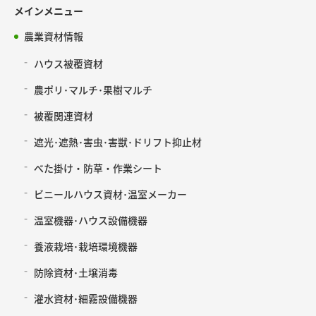
メインメニュー
農業資材情報
ハウス被覆資材
農ポリ･マルチ･果樹マルチ
被覆関連資材
遮光･遮熱･害虫･害獣･ドリフト抑止材
べた掛け・防草・作業シート
ビニールハウス資材･温室メーカー
温室機器･ハウス設備機器
養液栽培･栽培環境機器
防除資材･土壌消毒
灌水資材･細霧設備機器