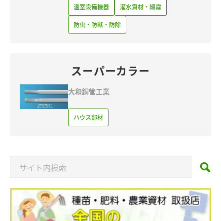
温室設備機器
灌水資材・細霧
防虫・防獣・防除
スーパーカラー
大和鋼管工業
ハウス部材