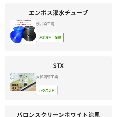
エンボス灌水チューブ
浅井染工場
灌水資材・細霧
STX
大和鋼管工業
ハウス部材
バロンスクリーンホワイト涼風