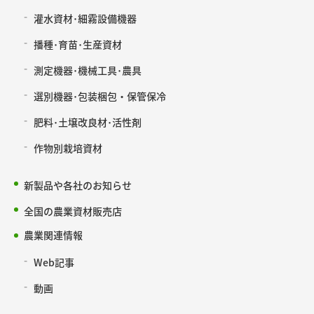
灌水資材･細霧設備機器
播種･育苗･生産資材
測定機器･機械工具･農具
選別機器･包装梱包・保管保冷
肥料･土壌改良材･活性剤
作物別栽培資材
新製品や各社のお知らせ
全国の農業資材販売店
農業関連情報
Web記事
動画