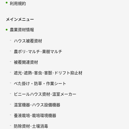
利用規約
メインメニュー
農業資材情報
ハウス被覆資材
農ポリ･マルチ･果樹マルチ
被覆関連資材
遮光･遮熱･害虫･害獣･ドリフト抑止材
べた掛け・防草・作業シート
ビニールハウス資材･温室メーカー
温室機器･ハウス設備機器
養液栽培･栽培環境機器
防除資材･土壌消毒