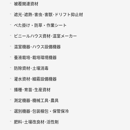
被覆関連資材
遮光･遮熱･害虫･害獣･ドリフト抑止材
べた掛け・防草・作業シート
ビニールハウス資材･温室メーカー
温室機器･ハウス設備機器
養液栽培･栽培環境機器
防除資材･土壌消毒
灌水資材･細霧設備機器
播種･育苗･生産資材
測定機器･機械工具･農具
選別機器･包装梱包・保管保冷
肥料･土壌改良材･活性剤