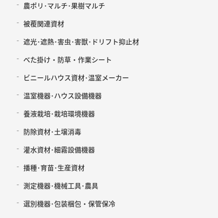
農ポリ･マルチ･果樹マルチ
被覆関連資材
遮光･遮熱･害虫･害獣･ドリフト抑止材
べた掛け・防草・作業シート
ビニールハウス資材･温室メーカー
温室機器･ハウス設備機器
養液栽培･栽培環境機器
防除資材･土壌消毒
灌水資材･細霧設備機器
播種･育苗･生産資材
測定機器･機械工具･農具
選別機器･包装梱包・保管保冷