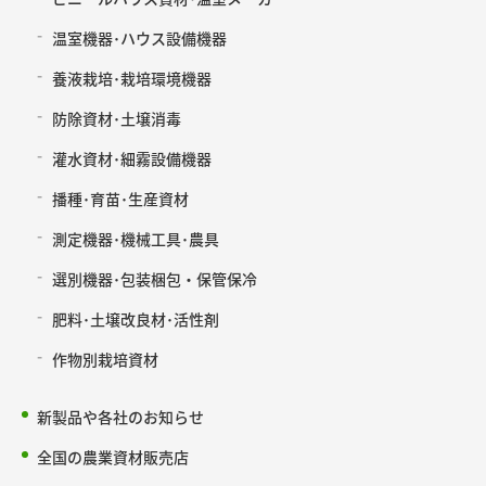
温室機器･ハウス設備機器
養液栽培･栽培環境機器
防除資材･土壌消毒
灌水資材･細霧設備機器
播種･育苗･生産資材
測定機器･機械工具･農具
選別機器･包装梱包・保管保冷
肥料･土壌改良材･活性剤
作物別栽培資材
新製品や各社のお知らせ
全国の農業資材販売店