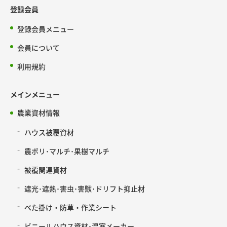
登録会員
登録会員メニュー
会員について
利用規約
メインメニュー
農業資材情報
ハウス被覆資材
農ポリ･マルチ･果樹マルチ
被覆関連資材
遮光･遮熱･害虫･害獣･ドリフト抑止材
べた掛け・防草・作業シート
ビニールハウス資材･温室メーカー