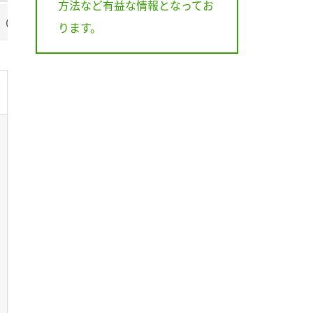
方法など有益な情報となってお
2,000ppm）で発根力、光合成能力向上！
ります。