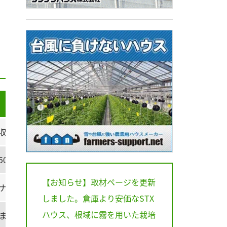
収量向上・品質改善・丈夫な苗づくりに寄与。 硝酸還元酵素
50％を含有
【お知らせ】取材ページを更新
ナル」養液栽培専用の肥料で、原液づくりの手間を削減します
しました。倉庫より安価なSTX
ハウス、根域に霧を用いた栽培
ます