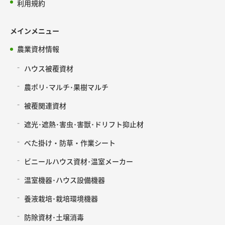
利用規約
メインメニュー
農業資材情報
ハウス被覆資材
農ポリ･マルチ･果樹マルチ
被覆関連資材
遮光･遮熱･害虫･害獣･ドリフト抑止材
べた掛け・防草・作業シート
ビニールハウス資材･温室メーカー
温室機器･ハウス設備機器
養液栽培･栽培環境機器
防除資材･土壌消毒