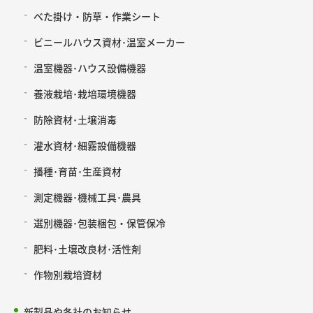
べた掛け・防草・作業シート
ビニールハウス資材･温室メーカー
温室機器･ハウス設備機器
養液栽培･栽培環境機器
防除資材･土壌消毒
灌水資材･細霧設備機器
播種･育苗･生産資材
測定機器･機械工具･農具
選別機器･包装梱包・保管保冷
肥料･土壌改良材･活性剤
作物別栽培資材
新製品や各社のお知らせ