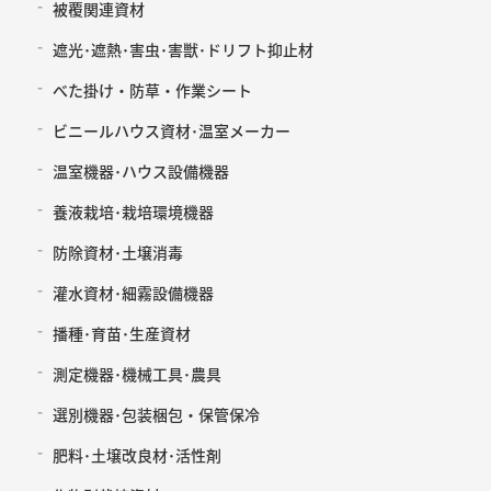
被覆関連資材
遮光･遮熱･害虫･害獣･ドリフト抑止材
べた掛け・防草・作業シート
ビニールハウス資材･温室メーカー
温室機器･ハウス設備機器
養液栽培･栽培環境機器
防除資材･土壌消毒
灌水資材･細霧設備機器
播種･育苗･生産資材
測定機器･機械工具･農具
選別機器･包装梱包・保管保冷
肥料･土壌改良材･活性剤