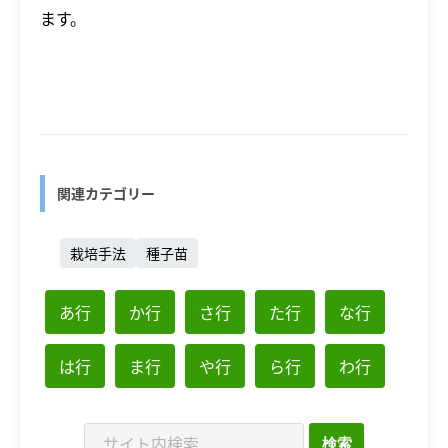
ます。
関連カテゴリー
栽培手法
種子苗
あ行
か行
さ行
た行
な行
は行
ま行
や行
ら行
わ行