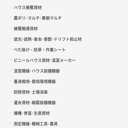
ハウス被覆資材
農ポリ･マルチ･果樹マルチ
被覆関連資材
遮光･遮熱･害虫･害獣･ドリフト抑止材
べた掛け・防草・作業シート
ビニールハウス資材･温室メーカー
温室機器･ハウス設備機器
養液栽培･栽培環境機器
防除資材･土壌消毒
灌水資材･細霧設備機器
播種･育苗･生産資材
測定機器･機械工具･農具