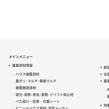
メインメニュー
農業資材情報
新
ハウス被覆資材
全
農ポリ･マルチ･果樹マルチ
農
被覆関連資材
遮光･遮熱･害虫･害獣･ドリフト抑止材
べた掛け・防草・作業シート
特
ビニールハウス資材･温室メーカー