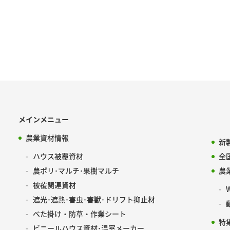
メインメニュー
農業資材情報
新
ハウス被覆資材
全
農ポリ･マルチ･果樹マルチ
農
被覆関連資材
遮光･遮熱･害虫･害獣･ドリフト抑止材
べた掛け・防草・作業シート
特
ビニールハウス資材･温室メーカー