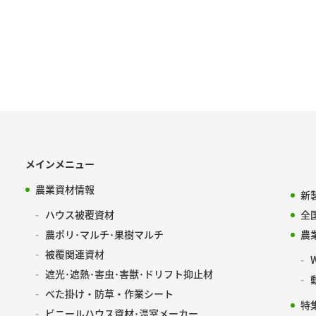
メインメニュー
農業資材情報
新
ハウス被覆資材
全
農ポリ･マルチ･果樹マルチ
農
被覆関連資材
遮光･遮熱･害虫･害獣･ドリフト抑止材
べた掛け・防草・作業シート
特
ビニールハウス資材･温室メーカー