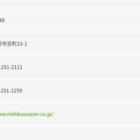
48
市京町23-1
251-2111
251-1259
ww.nishikawazen.co.jp/