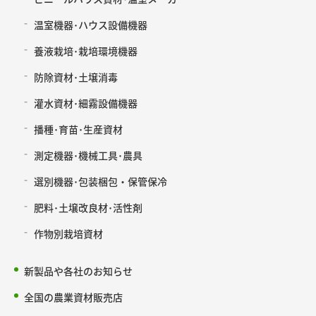
温室機器･ハウス設備機器
養液栽培･栽培環境機器
防除資材･土壌消毒
灌水資材･細霧設備機器
播種･育苗･生産資材
測定機器･機械工具･農具
選別機器･包装梱包・保管保冷
肥料･土壌改良材･活性剤
作物別栽培資材
新製品や各社のお知らせ
全国の農業資材販売店