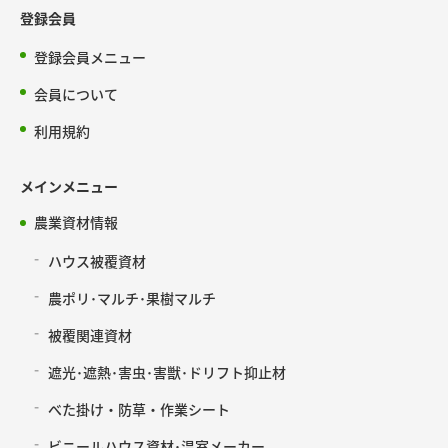
登録会員
登録会員メニュー
会員について
利用規約
メインメニュー
農業資材情報
ハウス被覆資材
農ポリ･マルチ･果樹マルチ
被覆関連資材
遮光･遮熱･害虫･害獣･ドリフト抑止材
べた掛け・防草・作業シート
ビニールハウス資材･温室メーカー